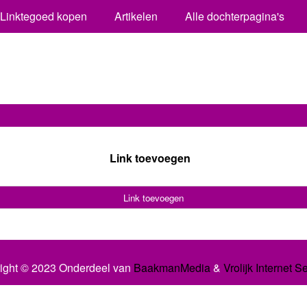
Linktegoed kopen
Artikelen
Alle dochterpagina's
Link toevoegen
Link toevoegen
ight © 2023 Onderdeel van
BaakmanMedia
&
Vrolijk Internet S