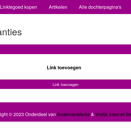
Linktegoed kopen
Artikelen
Alle dochterpagina's
anties
Link toevoegen
Link toevoegen
ight © 2023 Onderdeel van
BaakmanMedia
&
Vrolijk Internet S