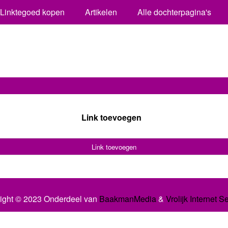
Linktegoed kopen
Artikelen
Alle dochterpagina's
Link toevoegen
Link toevoegen
ight © 2023 Onderdeel van
BaakmanMedia
&
Vrolijk Internet S