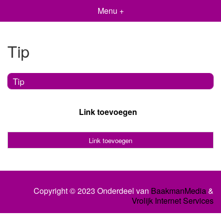
Menu +
Tip
Tip
Link toevoegen
Link toevoegen
Copyright © 2023 Onderdeel van
BaakmanMedia
&
Vrolijk Internet Services