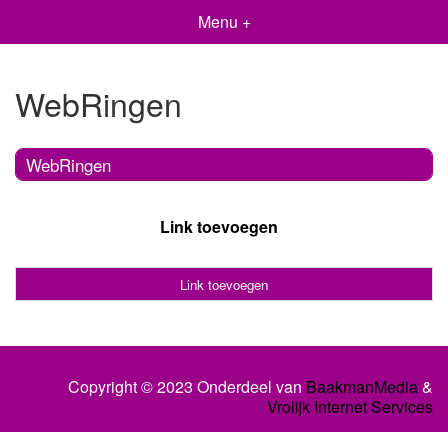
Menu +
WebRingen
WebRingen
Link toevoegen
Link toevoegen
Copyright © 2023 Onderdeel van
BaakmanMedia
&
Vrolijk Internet Services